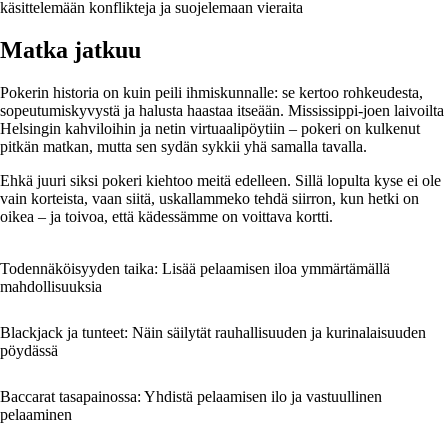
käsittelemään konflikteja ja suojelemaan vieraita
Matka jatkuu
Pokerin historia on kuin peili ihmiskunnalle: se kertoo rohkeudesta,
sopeutumiskyvystä ja halusta haastaa itseään. Mississippi-joen laivoilta
Helsingin kahviloihin ja netin virtuaalipöytiin – pokeri on kulkenut
pitkän matkan, mutta sen sydän sykkii yhä samalla tavalla.
Ehkä juuri siksi pokeri kiehtoo meitä edelleen. Sillä lopulta kyse ei ole
vain korteista, vaan siitä, uskallammeko tehdä siirron, kun hetki on
oikea – ja toivoa, että kädessämme on voittava kortti.
Todennäköisyyden taika: Lisää pelaamisen iloa ymmärtämällä
mahdollisuuksia
Blackjack ja tunteet: Näin säilytät rauhallisuuden ja kurinalaisuuden
pöydässä
Baccarat tasapainossa: Yhdistä pelaamisen ilo ja vastuullinen
pelaaminen