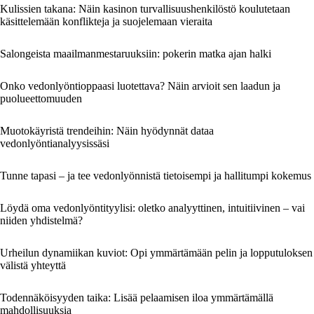
Kulissien takana: Näin kasinon turvallisuushenkilöstö koulutetaan
käsittelemään konflikteja ja suojelemaan vieraita
Salongeista maailmanmestaruuksiin: pokerin matka ajan halki
Onko vedonlyöntioppaasi luotettava? Näin arvioit sen laadun ja
puolueettomuuden
Muotokäyristä trendeihin: Näin hyödynnät dataa
vedonlyöntianalyysissäsi
Tunne tapasi – ja tee vedonlyönnistä tietoisempi ja hallitumpi kokemus
Löydä oma vedonlyöntityylisi: oletko analyyttinen, intuitiivinen – vai
niiden yhdistelmä?
Urheilun dynamiikan kuviot: Opi ymmärtämään pelin ja lopputuloksen
välistä yhteyttä
Todennäköisyyden taika: Lisää pelaamisen iloa ymmärtämällä
mahdollisuuksia