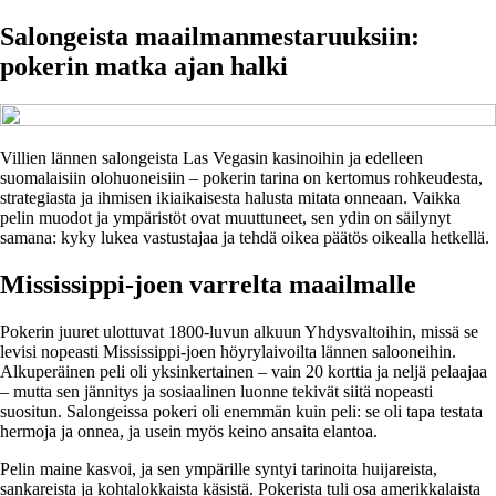
Salongeista maailmanmestaruuksiin:
pokerin matka ajan halki
Villien lännen salongeista Las Vegasin kasinoihin ja edelleen
suomalaisiin olohuoneisiin – pokerin tarina on kertomus rohkeudesta,
strategiasta ja ihmisen ikiaikaisesta halusta mitata onneaan. Vaikka
pelin muodot ja ympäristöt ovat muuttuneet, sen ydin on säilynyt
samana: kyky lukea vastustajaa ja tehdä oikea päätös oikealla hetkellä.
Mississippi-joen varrelta maailmalle
Pokerin juuret ulottuvat 1800-luvun alkuun Yhdysvaltoihin, missä se
levisi nopeasti Mississippi-joen höyrylaivoilta lännen salooneihin.
Alkuperäinen peli oli yksinkertainen – vain 20 korttia ja neljä pelaajaa
– mutta sen jännitys ja sosiaalinen luonne tekivät siitä nopeasti
suositun. Salongeissa pokeri oli enemmän kuin peli: se oli tapa testata
hermoja ja onnea, ja usein myös keino ansaita elantoa.
Pelin maine kasvoi, ja sen ympärille syntyi tarinoita huijareista,
sankareista ja kohtalokkaista käsistä. Pokerista tuli osa amerikkalaista