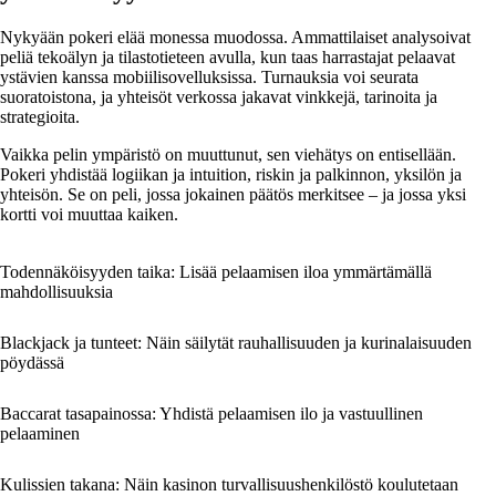
Nykyään pokeri elää monessa muodossa. Ammattilaiset analysoivat
peliä tekoälyn ja tilastotieteen avulla, kun taas harrastajat pelaavat
ystävien kanssa mobiilisovelluksissa. Turnauksia voi seurata
suoratoistona, ja yhteisöt verkossa jakavat vinkkejä, tarinoita ja
strategioita.
Vaikka pelin ympäristö on muuttunut, sen viehätys on entisellään.
Pokeri yhdistää logiikan ja intuition, riskin ja palkinnon, yksilön ja
yhteisön. Se on peli, jossa jokainen päätös merkitsee – ja jossa yksi
kortti voi muuttaa kaiken.
Todennäköisyyden taika: Lisää pelaamisen iloa ymmärtämällä
mahdollisuuksia
Blackjack ja tunteet: Näin säilytät rauhallisuuden ja kurinalaisuuden
pöydässä
Baccarat tasapainossa: Yhdistä pelaamisen ilo ja vastuullinen
pelaaminen
Kulissien takana: Näin kasinon turvallisuushenkilöstö koulutetaan