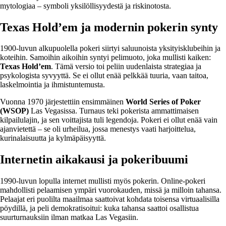
mytologiaa – symboli yksilöllisyydestä ja riskinotosta.
Texas Hold’em ja modernin pokerin synty
1900-luvun alkupuolella pokeri siirtyi saluunoista yksityisklubeihin ja
koteihin. Samoihin aikoihin syntyi pelimuoto, joka mullisti kaiken:
Texas Hold’em
. Tämä versio toi peliin uudenlaista strategiaa ja
psykologista syvyyttä. Se ei ollut enää pelkkää tuuria, vaan taitoa,
laskelmointia ja ihmistuntemusta.
Vuonna 1970 järjestettiin ensimmäinen
World Series of Poker
(WSOP)
Las Vegasissa. Turnaus teki pokerista ammattimaisen
kilpailulajin, ja sen voittajista tuli legendoja. Pokeri ei ollut enää vain
ajanvietettä – se oli urheilua, jossa menestys vaati harjoittelua,
kurinalaisuutta ja kylmäpäisyyttä.
Internetin aikakausi ja pokeribuumi
1990-luvun lopulla internet mullisti myös pokerin. Online-pokeri
mahdollisti pelaamisen ympäri vuorokauden, missä ja milloin tahansa.
Pelaajat eri puolilta maailmaa saattoivat kohdata toisensa virtuaalisilla
pöydillä, ja peli demokratisoitui: kuka tahansa saattoi osallistua
suurturnauksiin ilman matkaa Las Vegasiin.