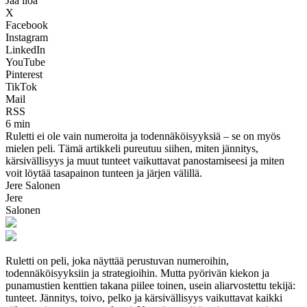
Jaa iloa
X
Facebook
Instagram
LinkedIn
YouTube
Pinterest
TikTok
Mail
RSS
6 min
Ruletti ei ole vain numeroita ja todennäköisyyksiä – se on myös
mielen peli. Tämä artikkeli pureutuu siihen, miten jännitys,
kärsivällisyys ja muut tunteet vaikuttavat panostamiseesi ja miten
voit löytää tasapainon tunteen ja järjen välillä.
Jere Salonen
Jere
Salonen
Ruletti on peli, joka näyttää perustuvan numeroihin,
todennäköisyyksiin ja strategioihin. Mutta pyörivän kiekon ja
punamustien kenttien takana piilee toinen, usein aliarvostettu tekijä:
tunteet. Jännitys, toivo, pelko ja kärsivällisyys vaikuttavat kaikki