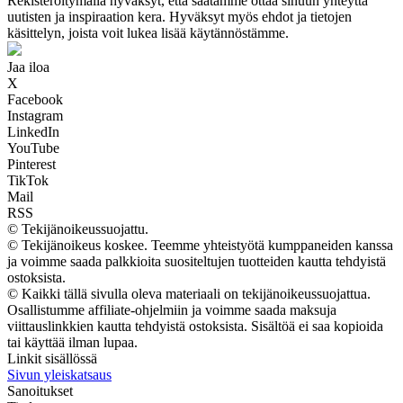
Rekisteröitymällä hyväksyt, että saatamme ottaa sinuun yhteyttä
uutisten ja inspiraation kera. Hyväksyt myös ehdot ja tietojen
käsittelyn, joista voit lukea lisää käytännöstämme.
Jaa iloa
X
Facebook
Instagram
LinkedIn
YouTube
Pinterest
TikTok
Mail
RSS
© Tekijänoikeussuojattu.
© Tekijänoikeus koskee. Teemme yhteistyötä kumppaneiden kanssa
ja voimme saada palkkioita suositeltujen tuotteiden kautta tehdyistä
ostoksista.
© Kaikki tällä sivulla oleva materiaali on tekijänoikeussuojattua.
Osallistumme affiliate-ohjelmiin ja voimme saada maksuja
viittauslinkkien kautta tehdyistä ostoksista. Sisältöä ei saa kopioida
tai käyttää ilman lupaa.
Linkit sisällössä
Sivun yleiskatsaus
Sanoitukset