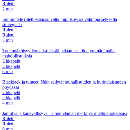
Ruletti
2 min
Suunnittele rulettisessiosi: vältä impulsiivisia valintoja selkeällä
strategialla
Ruletti
Ruletti
5 min
Todennäköisyyden taika: Lisää pelaamisen iloa ymmärtämällä
mahdollisuuksia
Uhkapelit
Uhkapelit
6 min
Blackjack ja tunteet: Näin säilytät rauhallisuuden ja kurinalaisuuden
pöydässä
Uhkapelit
Uhkapelit
4 min
Jännitys ja kärsivällisyys: Tunne-elämän merkitys rulettipanoksissasi
Ruletti
Ruletti
6 min