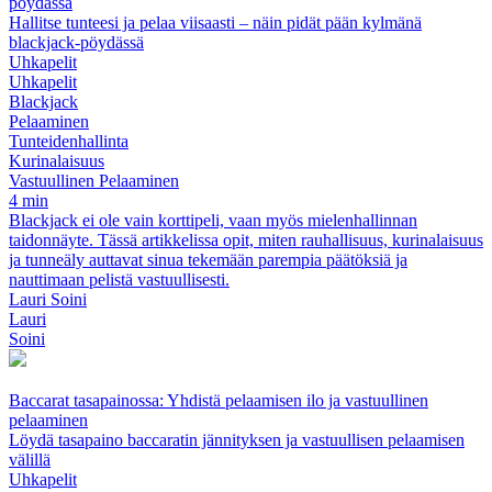
pöydässä
Hallitse tunteesi ja pelaa viisaasti – näin pidät pään kylmänä
blackjack-pöydässä
Uhkapelit
Uhkapelit
Blackjack
Pelaaminen
Tunteidenhallinta
Kurinalaisuus
Vastuullinen Pelaaminen
4 min
Blackjack ei ole vain korttipeli, vaan myös mielenhallinnan
taidonnäyte. Tässä artikkelissa opit, miten rauhallisuus, kurinalaisuus
ja tunneäly auttavat sinua tekemään parempia päätöksiä ja
nauttimaan pelistä vastuullisesti.
Lauri Soini
Lauri
Soini
Baccarat tasapainossa: Yhdistä pelaamisen ilo ja vastuullinen
pelaaminen
Löydä tasapaino baccaratin jännityksen ja vastuullisen pelaamisen
välillä
Uhkapelit