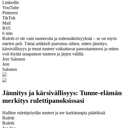
LinkedIn
YouTube
Pinterest
TikTok
Mail
RSS
6 min
Ruletti ei ole vain numeroita ja todennäköisyyksiä – se on myös
mielen peli. Tämä artikkeli pureutuu siihen, miten jännitys,
kärsivällisyys ja muut tunteet vaikuttavat panostamiseesi ja miten
voit löytää tasapainon tunteen ja järjen välillä.
Jere Salonen
Jere
Salonen
Jännitys ja kärsivällisyys: Tunne-elämän
merkitys rulettipanoksissasi
Hallitse rulettipöydän tunteet ja tee harkitumpia päätöksiä
Ruletti
Ruletti