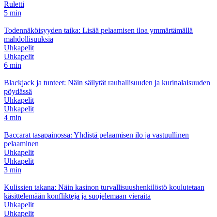
Ruletti
5 min
Todennäköisyyden taika: Lisää pelaamisen iloa ymmärtämällä
mahdollisuuksia
Uhkapelit
Uhkapelit
6 min
Blackjack ja tunteet: Näin säilytät rauhallisuuden ja kurinalaisuuden
pöydässä
Uhkapelit
Uhkapelit
4 min
Baccarat tasapainossa: Yhdistä pelaamisen ilo ja vastuullinen
pelaaminen
Uhkapelit
Uhkapelit
3 min
Kulissien takana: Näin kasinon turvallisuushenkilöstö koulutetaan
käsittelemään konflikteja ja suojelemaan vieraita
Uhkapelit
Uhkapelit