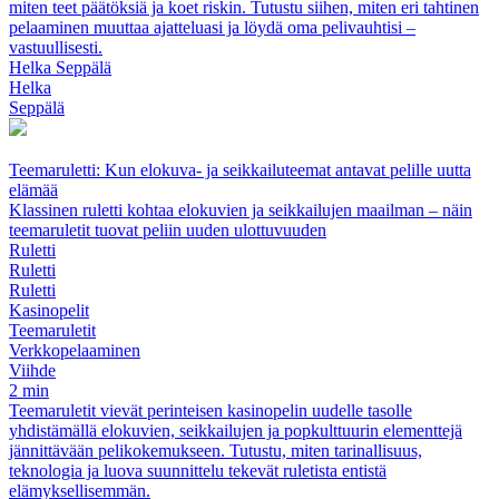
miten teet päätöksiä ja koet riskin. Tutustu siihen, miten eri tahtinen
pelaaminen muuttaa ajatteluasi ja löydä oma pelivauhtisi –
vastuullisesti.
Helka Seppälä
Helka
Seppälä
Teemaruletti: Kun elokuva- ja seikkailuteemat antavat pelille uutta
elämää
Klassinen ruletti kohtaa elokuvien ja seikkailujen maailman – näin
teemaruletit tuovat peliin uuden ulottuvuuden
Ruletti
Ruletti
Ruletti
Kasinopelit
Teemaruletit
Verkkopelaaminen
Viihde
2 min
Teemaruletit vievät perinteisen kasinopelin uudelle tasolle
yhdistämällä elokuvien, seikkailujen ja popkulttuurin elementtejä
jännittävään pelikokemukseen. Tutustu, miten tarinallisuus,
teknologia ja luova suunnittelu tekevät ruletista entistä
elämyksellisemmän.