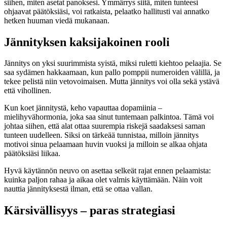
siihen, miten asetat panoksesi. Ymmärrys siitä, miten tunteesi
ohjaavat päätöksiäsi, voi ratkaista, pelaatko hallitusti vai annatko
hetken huuman viedä mukanaan.
Jännityksen kaksijakoinen rooli
Jännitys on yksi suurimmista syistä, miksi ruletti kiehtoo pelaajia. Se
saa sydämen hakkaamaan, kun pallo pomppii numeroiden välillä, ja
tekee pelistä niin vetovoimaisen. Mutta jännitys voi olla sekä ystävä
että vihollinen.
Kun koet jännitystä, keho vapauttaa dopamiinia –
mielihyvähormonia, joka saa sinut tuntemaan palkintoa. Tämä voi
johtaa siihen, että alat ottaa suurempia riskejä saadaksesi saman
tunteen uudelleen. Siksi on tärkeää tunnistaa, milloin jännitys
motivoi sinua pelaamaan huvin vuoksi ja milloin se alkaa ohjata
päätöksiäsi liikaa.
Hyvä käytännön neuvo on asettaa selkeät rajat ennen pelaamista:
kuinka paljon rahaa ja aikaa olet valmis käyttämään. Näin voit
nauttia jännityksestä ilman, että se ottaa vallan.
Kärsivällisyys – paras strategiasi