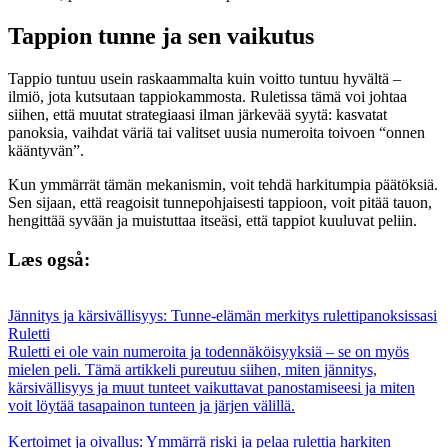
Tappion tunne ja sen vaikutus
Tappio tuntuu usein raskaammalta kuin voitto tuntuu hyvältä –
ilmiö, jota kutsutaan tappiokammosta. Ruletissa tämä voi johtaa
siihen, että muutat strategiaasi ilman järkevää syytä: kasvatat
panoksia, vaihdat väriä tai valitset uusia numeroita toivoen “onnen
kääntyvän”.
Kun ymmärrät tämän mekanismin, voit tehdä harkitumpia päätöksiä.
Sen sijaan, että reagoisit tunnepohjaisesti tappioon, voit pitää tauon,
hengittää syvään ja muistuttaa itseäsi, että tappiot kuuluvat peliin.
Læs også:
Jännitys ja kärsivällisyys: Tunne-elämän merkitys rulettipanoksissasi
Ruletti
Ruletti ei ole vain numeroita ja todennäköisyyksiä – se on myös
mielen peli. Tämä artikkeli pureutuu siihen, miten jännitys,
kärsivällisyys ja muut tunteet vaikuttavat panostamiseesi ja miten
voit löytää tasapainon tunteen ja järjen välillä.
Kertoimet ja oivallus: Ymmärrä riski ja pelaa rulettia harkiten