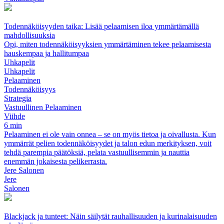
Todennäköisyyden taika: Lisää pelaamisen iloa ymmärtämällä
mahdollisuuksia
Opi, miten todennäköisyyksien ymmärtäminen tekee pelaamisesta
hauskempaa ja hallitumpaa
Uhkapelit
Uhkapelit
Pelaaminen
Todennäköisyys
Strategia
Vastuullinen Pelaaminen
Viihde
6 min
Pelaaminen ei ole vain onnea – se on myös tietoa ja oivallusta. Kun
ymmärrät pelien todennäköisyydet ja talon edun merkityksen, voit
tehdä parempia päätöksiä, pelata vastuullisemmin ja nauttia
enemmän jokaisesta pelikerrasta.
Jere Salonen
Jere
Salonen
Blackjack ja tunteet: Näin säilytät rauhallisuuden ja kurinalaisuuden