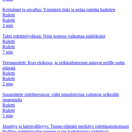
Kertoimet ja oivallus: Ymmärrä riski ja pelaa rulettia harkiten
Ruletti
Ruletti
3 min
Tahti rulettipöydässä: Näin nopeus vaikuttaa päätöksiisi
Ruletti
Ruletti
7 min
Teemaruletti: Kun elokuva- ja seikkailuteemat antavat pelille uutta
elämää
Ruletti
Ruletti
2 min
Suunnittele rulettisessiosi: vältä impulsiivisia valintoja selkeällä
strategialla
Ruletti
Ruletti
5 min
Jännitys ja kärsivällisyys: Tunne-elämän merkitys rulettipanoksissasi
Hallitse rulettipöydän tunteet ja tee harkitumpia päätöksiä