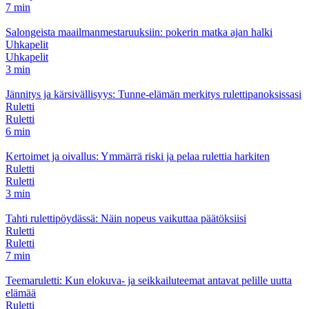
7 min
Salongeista maailmanmestaruuksiin: pokerin matka ajan halki
Uhkapelit
Uhkapelit
3 min
Jännitys ja kärsivällisyys: Tunne-elämän merkitys rulettipanoksissasi
Ruletti
Ruletti
6 min
Kertoimet ja oivallus: Ymmärrä riski ja pelaa rulettia harkiten
Ruletti
Ruletti
3 min
Tahti rulettipöydässä: Näin nopeus vaikuttaa päätöksiisi
Ruletti
Ruletti
7 min
Teemaruletti: Kun elokuva- ja seikkailuteemat antavat pelille uutta
elämää
Ruletti