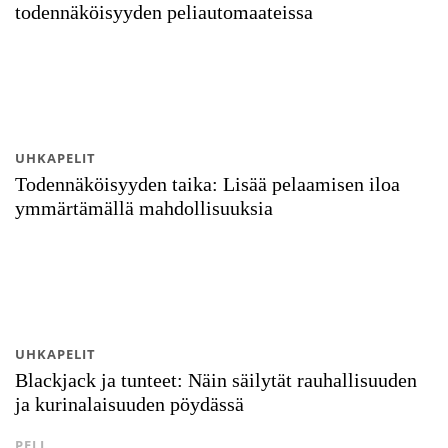
todennäköisyyden peliautomaateissa
UHKAPELIT
Todennäköisyyden taika: Lisää pelaamisen iloa
ymmärtämällä mahdollisuuksia
UHKAPELIT
Blackjack ja tunteet: Näin säilytät rauhallisuuden
ja kurinalaisuuden pöydässä
PELI