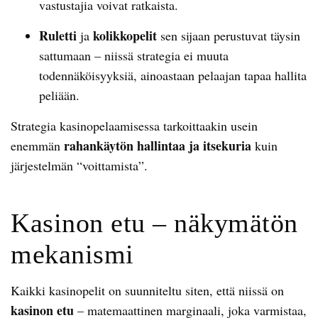
vastustajia voivat ratkaista.
Ruletti
kolikkopelit
ja
sen sijaan perustuvat täysin
sattumaan – niissä strategia ei muuta
todennäköisyyksiä, ainoastaan pelaajan tapaa hallita
peliään.
Strategia kasinopelaamisessa tarkoittaakin usein
rahankäytön hallintaa ja itsekuria
enemmän
kuin
järjestelmän “voittamista”.
Kasinon etu – näkymätön
mekanismi
Kaikki kasinopelit on suunniteltu siten, että niissä on
kasinon etu
– matemaattinen marginaali, joka varmistaa,