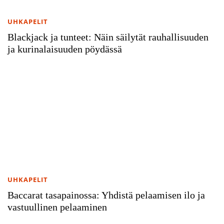
UHKAPELIT
Blackjack ja tunteet: Näin säilytät rauhallisuuden
ja kurinalaisuuden pöydässä
UHKAPELIT
Baccarat tasapainossa: Yhdistä pelaamisen ilo ja
vastuullinen pelaaminen