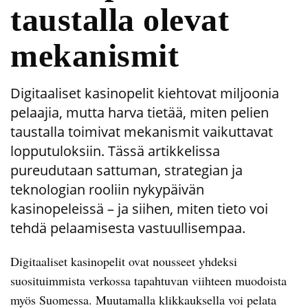
taustalla olevat
mekanismit
Digitaaliset kasinopelit kiehtovat miljoonia
pelaajia, mutta harva tietää, miten pelien
taustalla toimivat mekanismit vaikuttavat
lopputuloksiin. Tässä artikkelissa
pureudutaan sattuman, strategian ja
teknologian rooliin nykypäivän
kasinopeleissä – ja siihen, miten tieto voi
tehdä pelaamisesta vastuullisempaa.
Digitaaliset kasinopelit ovat nousseet yhdeksi
suosituimmista verkossa tapahtuvan viihteen muodoista
myös Suomessa. Muutamalla klikkauksella voi pelata