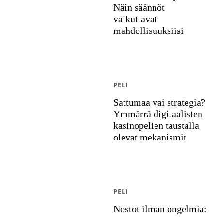
Näin säännöt
vaikuttavat
mahdollisuuksiisi
PELI
Sattumaa vai strategia?
Ymmärrä digitaalisten
kasinopelien taustalla
olevat mekanismit
PELI
Nostot ilman ongelmia: