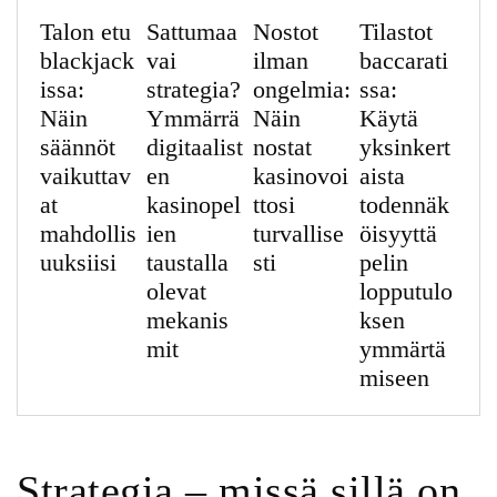
Talon etu
Sattumaa
Nostot
Tilastot
blackjack
vai
ilman
baccarati
issa:
strategia?
ongelmia:
ssa:
Näin
Ymmärrä
Näin
Käytä
säännöt
digitaalist
nostat
yksinkert
vaikuttav
en
kasinovoi
aista
at
kasinopel
ttosi
todennäk
mahdollis
ien
turvallise
öisyyttä
uuksiisi
taustalla
sti
pelin
olevat
lopputulo
mekanis
ksen
mit
ymmärtä
miseen
Strategia – missä sillä on