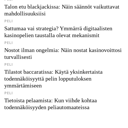
Talon etu blackjackissa: Näin säännöt vaikuttavat
mahdollisuuksiisi
PELI
Sattumaa vai strategia? Ymmärrä digitaalisten
kasinopelien taustalla olevat mekanismit
PELI
Nostot ilman ongelmia: Näin nostat kasinovoittosi
turvallisesti
PELI
Tilastot baccaratissa: Käytä yksinkertaista
todennäköisyyttä pelin lopputuloksen
ymmärtämiseen
PELI
Tietoista pelaamista: Kun viihde kohtaa
todennäköisyyden peliautomaateissa