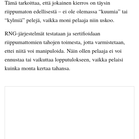
Tämä tarkoittaa, että jokainen kierros on täysin
riippumaton edellisestä – ei ole olemassa “kuumia” tai
“kylmiä” pelejä, vaikka moni pelaaja niin uskoo.
RNG-järjestelmät testataan ja sertifioidaan
riippumattomien tahojen toimesta, jotta varmistetaan,
ettei niitä voi manipuloida. Näin ollen pelaaja ei voi
ennustaa tai vaikuttaa lopputulokseen, vaikka pelaisi
kuinka monta kertaa tahansa.