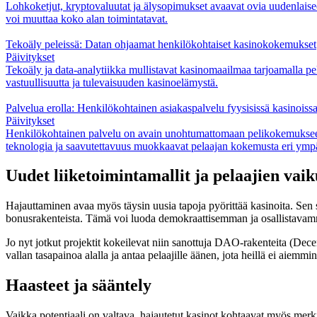
Lohkoketjut, kryptovaluutat ja älysopimukset avaavat ovia uudenlais
voi muuttaa koko alan toimintatavat.
Tekoäly peleissä: Datan ohjaamat henkilökohtaiset kasinokokemukset
Päivitykset
Tekoäly ja data-analytiikka mullistavat kasinomaailmaa tarjoamalla pe
vastuullisuutta ja tulevaisuuden kasinoelämystä.
Palvelua erolla: Henkilökohtainen asiakaspalvelu fyysisissä kasinoiss
Päivitykset
Henkilökohtainen palvelu on avain unohtumattomaan pelikokemukseen, m
teknologia ja saavutettavuus muokkaavat pelaajan kokemusta eri ympä
Uudet liiketoimintamallit ja pelaajien vaik
Hajauttaminen avaa myös täysin uusia tapoja pyörittää kasinoita. Sen sij
bonusrakenteista. Tämä voi luoda demokraattisemman ja osallistavamm
Jo nyt jotkut projektit kokeilevat niin sanottuja DAO-rakenteita (De
vallan tasapainoa alalla ja antaa pelaajille äänen, jota heillä ei aiemmin
Haasteet ja sääntely
Vaikka potentiaali on valtava, hajautetut kasinot kohtaavat myös merki