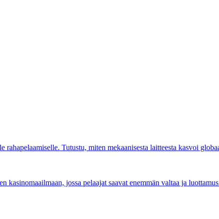
e rahapelaamiselle. Tutustu, miten mekaanisesta laitteesta kasvoi globaa
een kasinomaailmaan, jossa pelaajat saavat enemmän valtaa ja luottamu