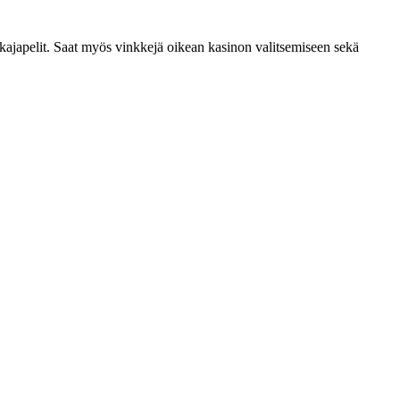
jakajapelit. Saat myös vinkkejä oikean kasinon valitsemiseen sekä