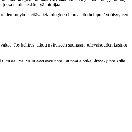
jossa ei ole keskitettyä toimijaa.
tyä, niiden on yhdistettävä teknologinen innovaatio helppokäyttöisyyteen
valtaa. Jos kehitys jatkuu nykyiseen suuntaan, tulevaisuuden kasinot
levat olemaan vahvimmassa asemassa uudessa aikakaudessa, jossa valta