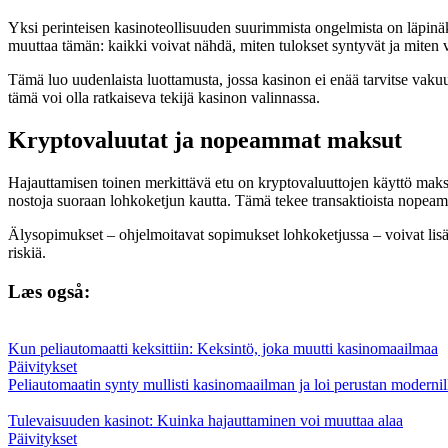
Yksi perinteisen kasinoteollisuuden suurimmista ongelmista on läpinäky
muuttaa tämän: kaikki voivat nähdä, miten tulokset syntyvät ja miten v
Tämä luo uudenlaista luottamusta, jossa kasinon ei enää tarvitse vakuutt
tämä voi olla ratkaiseva tekijä kasinon valinnassa.
Kryptovaluutat ja nopeammat maksut
Hajauttamisen toinen merkittävä etu on kryptovaluuttojen käyttö maksuvä
nostoja suoraan lohkoketjun kautta. Tämä tekee transaktioista nopeam
Älysopimukset – ohjelmoitavat sopimukset lohkoketjussa – voivat lisäks
riskiä.
Læs også:
Kun peliautomaatti keksittiin: Keksintö, joka muutti kasinomaailmaa
Päivitykset
Peliautomaatin synty mullisti kasinomaailman ja loi perustan modernill
Tulevaisuuden kasinot: Kuinka hajauttaminen voi muuttaa alaa
Päivitykset