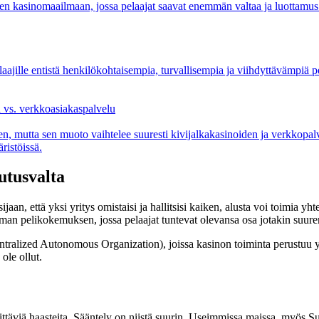
een kasinomaailmaan, jossa pelaajat saavat enemmän valtaa ja luottamu
laajille entistä henkilökohtaisempia, turvallisempia ja viihdyttävämpiä
a vs. verkkoasiakaspalvelu
utta sen muoto vaihtelee suuresti kivijalkakasinoiden ja verkkopalvelu
ristöissä.
utusvalta
aan, että yksi yritys omistaisi ja hallitsisi kaiken, alusta voi toimia yht
an pelikokemuksen, jossa pelaajat tuntevat olevansa osa jotakin suur
centralized Autonomous Organization), joissa kasinon toiminta perustuu
 ole ollut.
ttäviä haasteita. Sääntely on niistä suurin. Useimmissa maissa, myös Suom