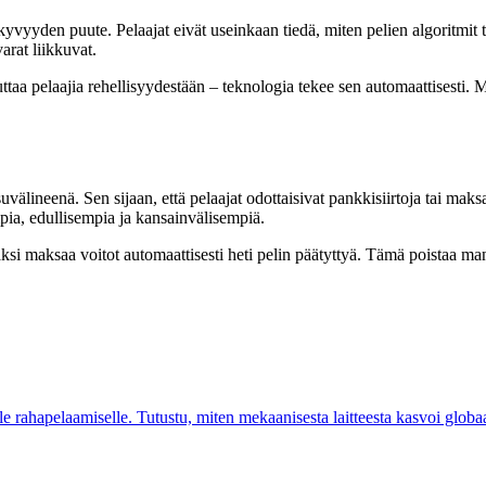
vyyden puute. Pelaajat eivät useinkaan tiedä, miten pelien algoritmit to
arat liikkuvat.
aa pelaajia rehellisyydestään – teknologia tekee sen automaattisesti. Mon
lineenä. Sen sijaan, että pelaajat odottaisivat pankkisiirtoja tai maksai
pia, edullisempia ja kansainvälisempiä.
i maksaa voitot automaattisesti heti pelin päätyttyä. Tämä poistaa manu
e rahapelaamiselle. Tutustu, miten mekaanisesta laitteesta kasvoi globaa