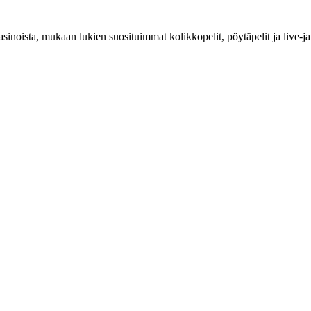
-kasinoista, mukaan lukien suosituimmat kolikkopelit, pöytäpelit ja live-